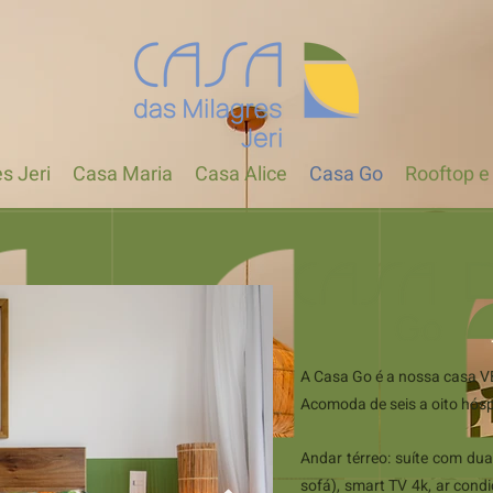
s Jeri
Casa Maria
Casa Alice
Casa Go
Rooftop e
A Casa Go é a nossa casa V
Acomoda de seis a oito hósp
Andar térreo: suíte com d
sofá), smart TV 4k, ar condi