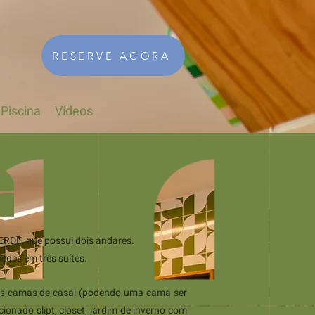
RESERVE AGORA
 Piscina
Vídeos
ERDE, que possui dois andares.
edes em três suítes.
uas camas de casal (podendo uma cama ser
cionado slipt, closet, jardim de inverno com