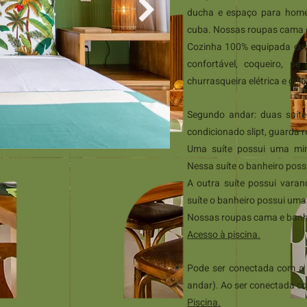
ducha e espaço para home
cuba. Nossas roupas cama 
Cozinha 100% equipada com
confortável, coqueiro, p
churrasqueira elétrica e gel
Segundo andar: duas suíte
condicionado slipt, guarda 
Uma suíte possui uma mini
Nessa suíte o banheiro pos
A outra suíte possui varan
suíte o banheiro possui um
Nossas roupas cama e banh
Acesso à piscina.
Pode ser conectada com a 
andar). Ao ser conectada co
Piscina.