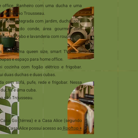
 office. Banheiro com uma ducha e uma
e banho são Trousseau.
 mesa integrada com jardim, ducha, sofá
é de fruta do conde, área gourmet com
adeira. Lavabo e lavanderia com roupeiro.
s com cama queen size, smart TV 4k, ar
roupas e espaço para home office.
 cozinha com fogão elétrico e frigobar.
sui duas duchas e duas cubas.
da com sofá, pufe, rede e frigobar. Nessa
a ducha e uma cuba.
o são Trousseau.
Casa Go (térrea) e a Casa Alice (segundo
m a Casa Alice possuí acesso ao
Rooftop +