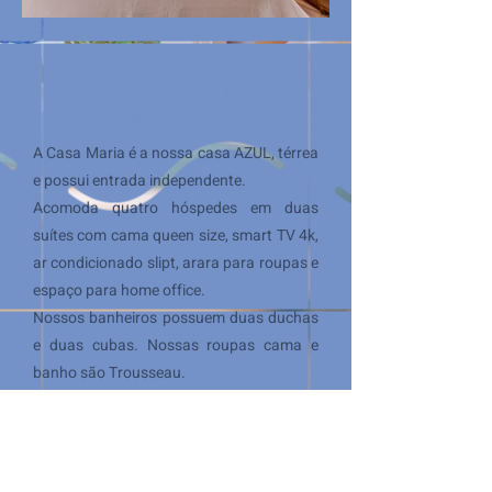
A Casa Maria é a nossa casa AZUL, térrea
e possui entrada independente.
Acomoda quatro hóspedes em duas
suítes com cama queen size, smart TV 4k,
ar condicionado slipt, arara para roupas e
espaço para home office.
Nossos banheiros possuem duas duchas
e duas cubas. Nossas roupas cama e
banho são Trousseau.
Sala integrada com a cozinha 100%
equipada, lavabo, jardim de inverno e
jardim interno com chuveirão e grama.